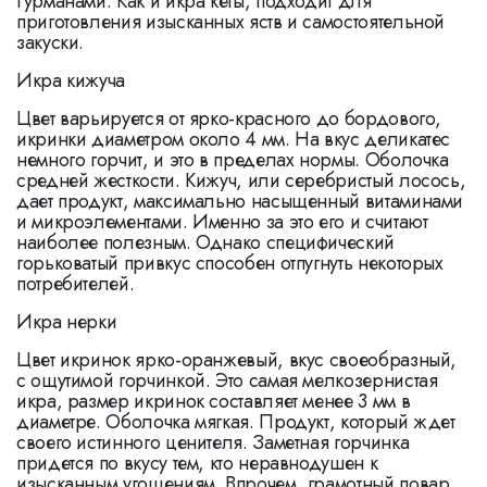
гурманами. Как и икра кеты, подходит для
приготовления изысканных яств и самостоятельной
закуски.
Икра кижуча
Цвет варьируется от ярко-красного до бордового,
икринки диаметром около 4 мм. На вкус деликатес
немного горчит, и это в пределах нормы. Оболочка
средней жесткости. Кижуч, или серебристый лосось,
дает продукт, максимально насыщенный витаминами
и микроэлементами. Именно за это его и считают
наиболее полезным. Однако специфический
горьковатый привкус способен отпугнуть некоторых
потребителей.
Икра нерки
Цвет икринок ярко-оранжевый, вкус своеобразный,
с ощутимой горчинкой. Это самая мелкозернистая
икра, размер икринок составляет менее 3 мм в
диаметре. Оболочка мягкая. Продукт, который ждет
своего истинного ценителя. Заметная горчинка
придется по вкусу тем, кто неравнодушен к
изысканным угощениям. Впрочем, грамотный повар