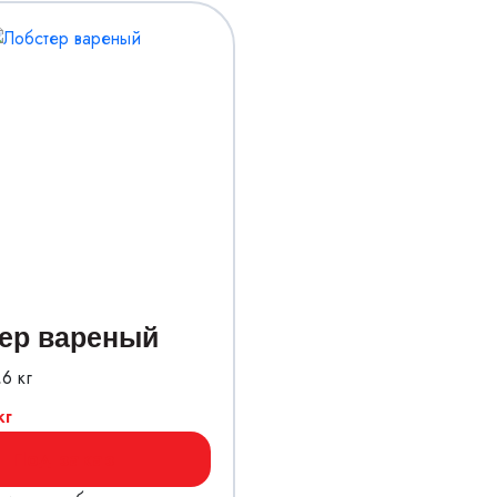
ер вареный
,6 кг
кг
Под заказ