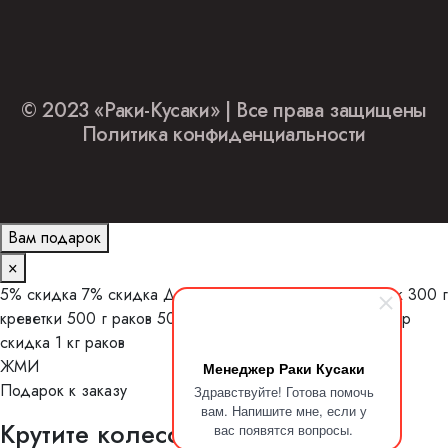
© 2023 «Раки-Кусаки» | Все права защищены
Политика конфиденциальности
Вам подарок
×
5% скидка
7% скидка
Доставка МКАД
Варка в подарок
300 г
креветки
500 г раков
500 р бонус
Печень трески
1000 р
скидка
1 кг раков
ЖМИ
Менеджер Раки Кусаки
Подарок к заказу
Здравствуйте! Готова помочь
вам. Напишите мне, если у
Крутите колесо и заберите бонус
вас появятся вопросы.